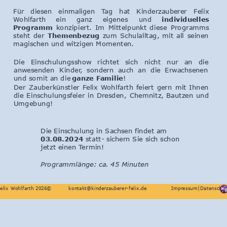
Für
diesen
einmaligen
Tag
hat
Kinderzauberer
Felix 
Wohlfarth
ein
ganz
eigenes
und
individuelles 
Programm
konzipiert.
Im
Mittelpunkt
diese
Programms 
steht
der
Themenbezug
zum
Schulalltag,
mit
all
seinen 
magischen und witzigen Momenten.
Die
Einschulungsshow
richtet
sich
nicht
nur
an
die 
anwesenden
Kinder,
sondern
auch
an
die
Erwachsenen 
und somit an die 
ganze Familie
!
Der
Zauberkünstler
Felix
Wohlfarth
feiert
gern
mit
Ihnen 
die
Einschulungsfeier
in
Dresden,
Chemnitz,
Bautzen
und 
Umgebung! 
Die Einschulung in Sachsen findet am
03.08.2024 
statt- sichern Sie sich schon 
jetzt einen Termin!
Programmlänge: ca. 45 Minuten
elix Wohlfarth 2026©
kontakt@kinderzauberer-felix.de
Impressum
|
Datenschut