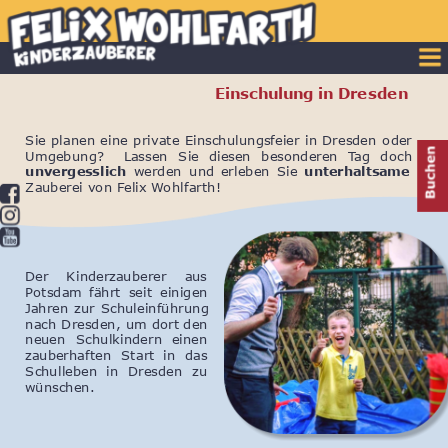
Einschulung in Dresden
Sie
planen
eine
private
Einschulungsfeier
in
Dresden
oder 
Umgebung?
Lassen
Sie
diesen
besonderen
Tag
doch 
unvergesslich
werden
und
erleben
Sie
unterhaltsame
Zauberei von Felix Wohlfarth! 
Der
Kinderzauberer
aus 
Potsdam
fährt
seit
einigen 
Jahren
zur
Schuleinführung 
nach
Dresden,
um
dort
den 
neuen
Schulkindern
einen 
zauberhaften
Start
in
das 
Schulleben
in
Dresden
zu 
wünschen. 